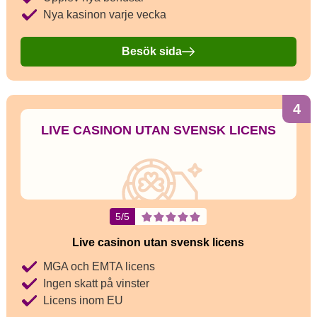
Nya kasinon varje vecka
Besök sida
4
LIVE CASINON UTAN SVENSK LICENS
5/5
Live casinon utan svensk licens
MGA och EMTA licens
Ingen skatt på vinster
Licens inom EU