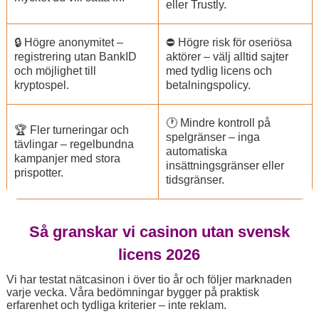
eller Trustly.
🔒 Högre anonymitet –
⛔ Högre risk för oseriösa
registrering utan BankID
aktörer – välj alltid sajter
och möjlighet till
med tydlig licens och
kryptospel.
betalningspolicy.
🕐 Mindre kontroll på
🏆 Fler turneringar och
spelgränser – inga
tävlingar – regelbundna
automatiska
kampanjer med stora
insättningsgränser eller
prispotter.
tidsgränser.
Så granskar vi casinon utan svensk
licens 2026
Vi har testat nätcasinon i över tio år och följer marknaden
varje vecka. Våra bedömningar bygger på praktisk
erfarenhet och tydliga kriterier – inte reklam.