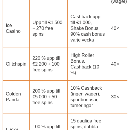
(wager)
Cashback upp
Upp till €1 500
till €1 000,
Ice
+ 270 free
Shake Bonus,
40×
Casino
spins
90% cash bonus
varje vecka
High Roller
220 % upp till
Bonus,
Glitchspin
€2 200 + 100
40×
Cashback (10
free spins
%)
10% Cashback
200 % upp till
Golden
(ingen wager),
€5 000 + 50
30×
Panda
sportbonusar,
free spins
turneringar
15 dagliga free
100 % upp till
spins, dubbla
Lucky