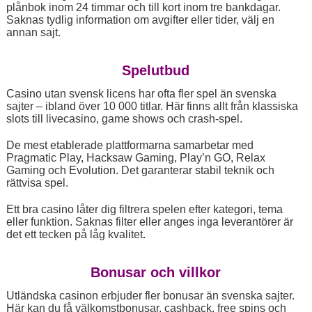
plånbok inom 24 timmar och till kort inom tre bankdagar.
Saknas tydlig information om avgifter eller tider, välj en
annan sajt.
Spelutbud
Casino utan svensk licens har ofta fler spel än svenska
sajter – ibland över 10 000 titlar. Här finns allt från klassiska
slots till livecasino, game shows och crash-spel.
De mest etablerade plattformarna samarbetar med
Pragmatic Play, Hacksaw Gaming, Play’n GO, Relax
Gaming och Evolution. Det garanterar stabil teknik och
rättvisa spel.
Ett bra casino låter dig filtrera spelen efter kategori, tema
eller funktion. Saknas filter eller anges inga leverantörer är
det ett tecken på låg kvalitet.
Bonusar och villkor
Utländska casinon erbjuder fler bonusar än svenska sajter.
Här kan du få välkomstbonusar, cashback, free spins och