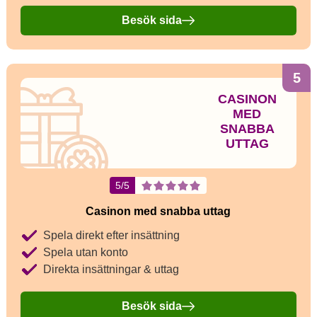
Besök sida
5
CASINON
MED
SNABBA
UTTAG
5/5
Casinon med snabba uttag
Spela direkt efter insättning
Spela utan konto
Direkta insättningar & uttag
Besök sida