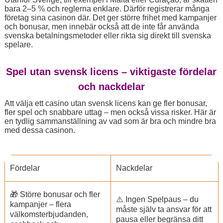
bara 2–5 % och reglerna enklare. Därför registrerar många
företag sina casinon där. Det ger större frihet med kampanjer
och bonusar, men innebär också att de inte får använda
svenska betalningsmetoder eller rikta sig direkt till svenska
spelare.
Spel utan svensk licens – viktigaste fördelar
och nackdelar
Att välja ett casino utan svensk licens kan ge fler bonusar,
fler spel och snabbare uttag – men också vissa risker. Här är
en tydlig sammanställning av vad som är bra och mindre bra
med dessa casinon.
Fördelar
Nackdelar
🎁 Större bonusar och fler
⚠️ Ingen Spelpaus – du
kampanjer – flera
måste själv ta ansvar för att
välkomsterbjudanden,
pausa eller begränsa ditt