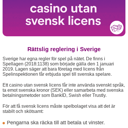
Rättslig reglering i Sverige
Sverige har egna regler för spel på nätet. De finns i
Spellagen (2018:1138) som började gälla den 1 januari
2019. Lagen säger att bara företag med licens från
Spelinspektionen får erbjuda spel till svenska spelare.
Ett casino utan svensk licens får inte använda svenskt språk,
ta emot svenska kronor (SEK) eller samarbeta med svenska
betalningsmetoder som BankID, Swish eller Trustly.
För att få svensk licens måste spelbolaget visa att det är
stabilt och skötsamt:
Pengarna ska räcka till att betala ut vinster.