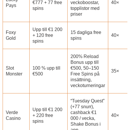
€777 + 77 free
veckoboostar,
40×
Pays
spins
topplistor med
priser
Upp till €1 200
Foxy
15 dagliga free
+ 120 free
40×
Gold
spins
spins
200% Reload
Bonus upp till
Slot
100 % upp till
€500, 50–150
35×
Monster
€500
Free Spins på
insättning,
veckoturneringar
“Tuesday Quest”
(+77 snurr),
Upp till €1 200
Verde
cashback €1
+ 220 free
40×
Casino
000 / vecka,
spins
Shake Bonus i
app