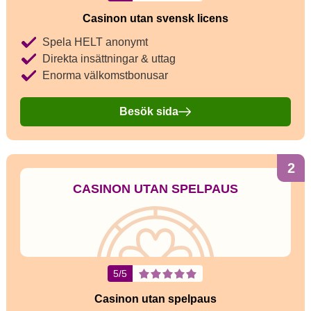
Casinon utan svensk licens
Spela HELT anonymt
Direkta insättningar & uttag
Enorma välkomstbonusar
Besök sida
2
CASINON UTAN SPELPAUS
5/5
Casinon utan spelpaus