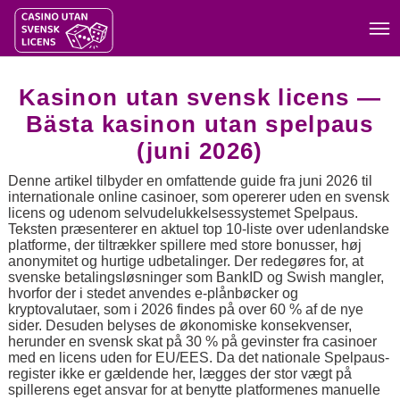
Kasinon utan svensk licens —
Bästa kasinon utan spelpaus
(juni 2026)
Denne artikel tilbyder en omfattende guide fra juni 2026 til
internationale online casinoer, som opererer uden en svensk
licens og udenom selvudelukkelsessystemet Spelpaus.
Teksten præsenterer en aktuel top 10-liste over udenlandske
platforme, der tiltrækker spillere med store bonusser, høj
anonymitet og hurtige udbetalinger. Der redegøres for, at
svenske betalingsløsninger som BankID og Swish mangler,
hvorfor der i stedet anvendes e-plånbøcker og
kryptovalutaer, som i 2026 findes på over 60 % af de nye
sider. Desuden belyses de økonomiske konsekvenser,
herunder en svensk skat på 30 % på gevinster fra casinoer
med en licens uden for EU/EES. Da det nationale Spelpaus-
register ikke er gældende her, lægges der stor vægt på
spillerens eget ansvar for at benytte platformenes manuelle